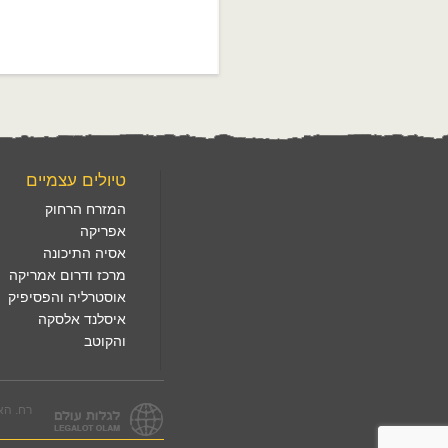
טיולים עצמיים
המזרח הרחוק
אפריקה
אסיה התיכונה
מרכז ודרום אמריקה
אוסטרליה והפסיפיק
איסלנד אלסקה
והקוטב
רח. הארזים 3, לפיד. טל. 1560