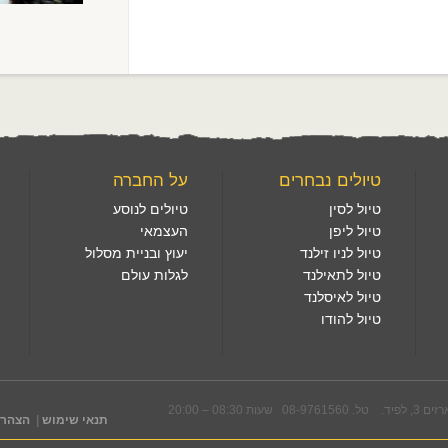
טיולים נבחרים
על החברה
טיול לסין
טיולים לנוסע
טיול ליפן
העצמאי
טיול לניו זילנד
יעוץ ובניית מסלול
טיול לתאילנד
לגלות עולם
טיול לאיסלנד
טיול להודו
08-976 שעות 08:30 – 20:00
תנאי שימוש
|
הצהרת