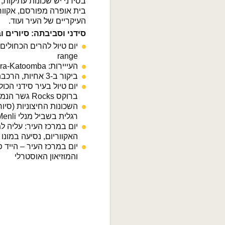
בסידני יש שכונות עתיקות,
בית אופרה מפורסם, אקוור
העיקריים של העיר ועוד.
סידני וסביבתה: סיורים וביקור
range
העייירות: Glenbruck-Springwood-Lawson-Leura-Katoomba
ביקור ב-3 אחיות, הרכבת הנופית והרכבל Scenic Skyway
יום טיול בעיר סידני הכו
ברוקס Rocks גשר הנמל (אפשרות טיפוס), בית האופרה.
השכונות החיצוניות (סיור
רגלית בשביל מנלי Menli ומצוקי הים.
יום במרכז העיר: עליה 
האקווריום, נסיעה במונו ר
יום במרכז העיר – הייד 
והמוזיאון האוסטרלי