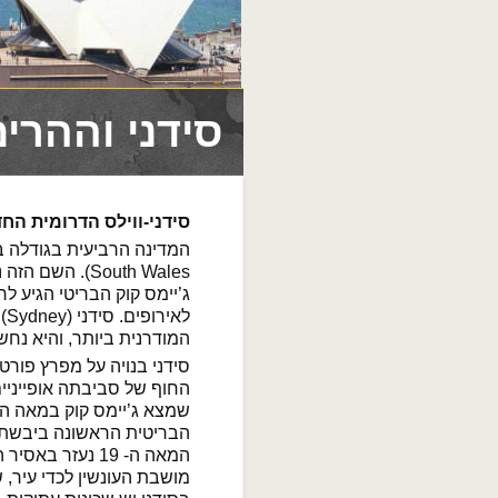
סידני וההרים הכ
סידני-ווילס הדרומית הח
South Wales). 
ג’יימס קוק הבריטי הגיע ל
לאירופים. סידני (Sydney), בירת המדינה, היא העיר הגדולה
המודרנית ביותר, והיא נח
החוף של סביבתה אופייניים
שמצא ג’יימס קוק במאה ה- 18
הבריטית הראשונה ביבשת ו
המאה ה- 19 נעזר
מושבת העונשין לכדי עיר,