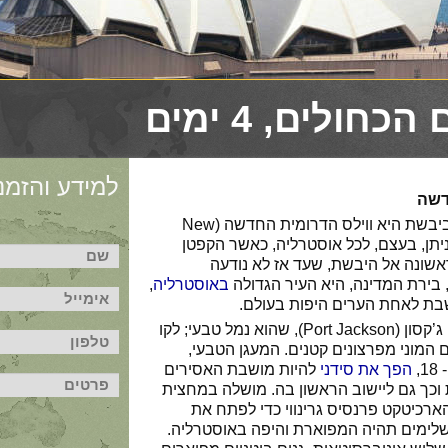
חולים, 4 ימים
למידע והזמנו
דשה
המדינה הרביעית בגודלה ביבשת היא ווילס הדרומית החדשה (New
השם הזה ניתן, בעצם, לכל אוסטרליה, כאשר הקפטן
ראשונה אל היבשת, שעד אז לא נודעה
באוסטרליה
,
שבת לאחת הערים היפות בעולם.
סידני בנויה על מפרץ פורט ג’קסון (Port Jackson), שהוא נמל טבעי; לקו
 המוני מפרצונים קטנים. המעגן הטבעי,
,
הפך את סידני
להיות מושבת האסירים
כך גם ליישוב הראשון בה. מושלה במחצית
 באסיר הארכיטקט פרנסיס גרינווי כדי לפתח את
 שלימים תהיה המפוארת והיפה באוסטרליה.