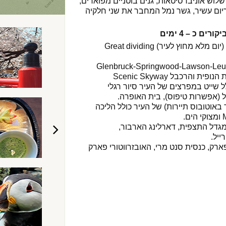
 שלוש אוניברסיטאות, גנים בוטניים מפוארים,
יום עשיר, גשר נמל המחבר את שני חלקיה
ים כ – 4 ימים
יום טיול להרים הכחולים (יום מלא מחוץ לעיר) Great dividing
לל שייט במפרצים של העיר סיור רגלי
 באוטובוס תיירות) של העיר כולל הליכה
למגדל התצפית, דארלינג הארבור,
ייל.
פארק, כנסית סנט מרי, האובזרווטורי פארק