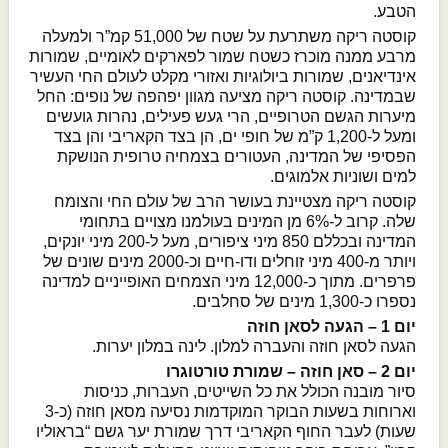
הטבע.
קוסטה ריקה משתרעת על שטח של 51,000 קמ”ר ולמעלה
מרבע ממנה מוכרז כשטח שמור לפארקים לאומיים, שמורות
אינדיאנים, שמורות ביולוגיות ואזורי מקלט לעולם החי העשיר
שבמדינה. קוסטה ריקה מציעה מגוון יפהפה של נופים: החל
מיערות הגשם הטרופיים, הרי געש פעילים, נהרות גועשים
ומעל ל-1,200 ק”מ של חופי ים, הן בצד הקאריבי והן בצד
הפסיפי של המדינה, העטורים בצמחיה טרופית הנושקת
למים ושוניות אלמוגים.
קוסטה ריקה מצטיינת בעושר הרב של עולם החי והצומח
שלה. קרוב ל-6% מן המינים בעולמנו מצויים בתחומי
המדינה ובכללם 850 מיני ציפורים, מעל ל-200 מיני יונקים,
ויותר מ-400 מיני זוחלים ודו-חיים וכ-2000 מינים שונים של
פרפרים. מתוך כ-12,000 מיני הצמחים האופייניים למדינה
נספרו כ-1,300 מינים של סחלבים.
יום 1 – הגעה לסאן חוזה
הגעה לסאן חוזה והעברה למלון. לינה במלון יערות.
יום 2 – סאן חוזה – שמורת טורטוגרו
סיור מובנה הכולל את כל השייטים, העברות, כניסות
וארוחות בשעות הבוקר המוקדמות נסיעה מסאן חוזה (כ-3
שעות) לעבר החוף הקאריבי דרך שמורת יער גשם “בראוליו