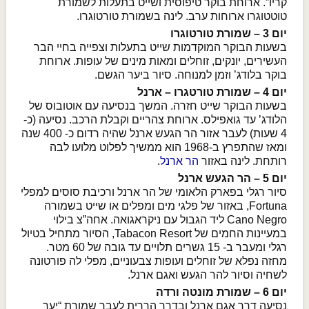
קריו”. ארוחת בוקר טיפוסית ושייט בתעלות לשמורת
טוטטוגרו ארוחות ערב. לינה בשמורת טורטוגרו.
יום 3 – שמורת טורטוגרו
בשעות הבוקר המוקדמות שייט בתעלות וצפייה בחיי הבר
העשירים, יונקים, זוחלים ומאות מינים של עופות. ארוחת
בוקר בלודג’ וזמן למנוחה. סיור ביער הגשם.
יום 4 – שמורת טורטגרו – ארנל
בשעות הבוקר שייט חזרה. המשך בנסיעה עם אוטובוס של
הלודג’ עד גואפילס. ארוחת צהריים וקבלת הרכב. נסיעה (כ-
4 שעות) לעבר אזור הר הגעש ארנל שהיה רדום כ- 400 שנה
ומאז שהתפרץ ב-1968 הוא ממשיך לפלוט מלועו לבה
רותחת. לינה באזור
הר ארנל
.
יום 5 – הר הגעש ארנל
סיור רגלי בפארק הלאומי של הר ארנל ורכיבת סוסים למפלי
Fortuna, באזור של פלגי מים ומפלים או שייט בשמורה
Cano Negro ליד הגבול עם ניקראגואה. אחה”צ בילוי
במעיינות החמים של Tabacon Resort, הסיור מתחיל בטיול
רגלי ומעבר ב- 15 גשרים תלויים עד גובה של 60 מטר.
מחזה נפלא של זוחלים ועופות צבעוניים, מפלי לה פורטונה
לשחיה וסיור להר הגעש ואגם ארנל.
יום 6 – שמורת מונטה ורדה
נסיעה דרך אגם ארנל ובדרך הררית לעבר שמורת “יער