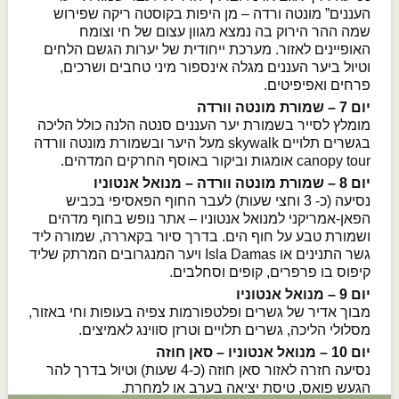
העננים” מונטה ורדה – מן היפות בקוסטה ריקה שפירוש
שמה ההר הירוק בה נמצא מגוון עצום של חי וצומח
האופיינים לאזור. מערכת ייחודית של יערות הגשם הלחים
וטיול ביער העננים מגלה אינספור מיני טחבים ושרכים,
פרחים ואפיפיטים.
יום 7 – שמורת מונטה וורדה
מומלץ לסייר בשמורת יער העננים סנטה הלנה כולל הליכה
בגשרים תלויים skywalk מעל היער ובשמורת מונטה וורדה
canopy tour אומגות וביקור באוסף החרקים המדהים.
יום 8 – שמורת מונטה וורדה – מנואל אנטוניו
נסיעה (כ- 3 וחצי שעות) לעבר החוף הפאסיפי בכביש
הפאן-אמריקני למנואל אנטוניו – אתר נופש בחוף מדהים
ושמורת טבע על חוף הים. בדרך סיור בקאררה, שמורה ליד
גשר התנינים או Isla Damas ויער המנגרובים המרתק שליד
קיפוס בו פרפרים, קופים וסחלבים.
יום 9 – מנואל אנטוניו
מבוך אדיר של גשרים ופלטפורמות צפיה בעופות וחי באזור,
מסלולי הליכה, גשרים תלויים וטרזן סווינג לאמיצים.
יום 10 – מנואל אנטוניו – סאן חוזה
נסיעה חזרה לאזור סאן חוזה (כ-4 שעות) וטיול בדרך להר
הגעש פואס, טיסת יציאה בערב או למחרת.