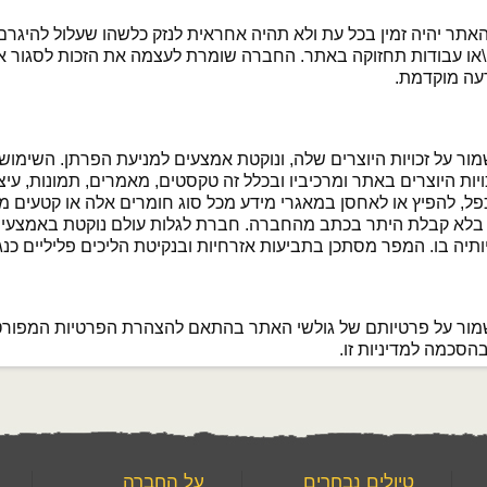
 האתר יהיה זמין בכל עת ולא תהיה אחראית לנזק כלשהו שעלול להיג
\או עבודות תחזוקה באתר. החברה שומרת לעצמה את הזכות לסגור את
עה מוקדמת.
ור על זכויות היוצרים שלה, ונוקטת אמצעים למניעת הפרתן. השימו
יות היוצרים באתר ומרכיביו ובכלל זה טקסטים, מאמרים, תמונות, עיצ
כפל, להפיץ או לאחסן במאגרי מידע מכל סוג חומרים אלה או קטעים 
ר בלא קבלת היתר בכתב מהחברה. חברת לגלות עולם נוקטת באמצעים ש
ותיה בו. המפר מסתכן בתביעות אזרחיות ובנקיטת הליכים פליליים כנגד
מור על פרטיותם של גולשי האתר בהתאם להצהרת הפרטיות המפורט
סכמה למדיניות זו.
טיולים נבחרים
על החברה