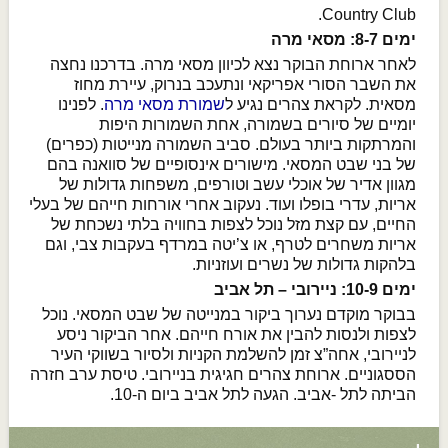
Country Club.
ימים 8-7: מסאי מרה
לאחר ארוחת הבוקר נצא לכיוון מסאי מרה. בדרכנו נחצה
את השבר הסורי אפריקאי ונתעכב בנרוק, עיירת מחוז
מסאית. לקראת צהרים נגיע ל
שמורת מסאי מרה
. לפנינו
יומיים של סיורים בשמורה, אחת השמורות היפות
והמרתקות ביותר בעולם. סביב השמורה מנייטות (כפרים)
של בני שבט המסאי. מישורים אינסופיים של סוואנה בהם
מגוון אדיר של אוכלי עשב וטורפים, משפחות גדולות של
אריות, עדרי בופלו ועוד. נעקוב אחרי אורחות חייהם של בעלי
החיים, עם קצת מזל נוכל לצפות בחוויה בלתי נשכחת של
אריות משחרים לטרף, או צ’יטה במרדף בעקבות צבי, וגם
בלהקות גדולות של נשרים ועוזניות.
ימים 10-9: ניירובי – תל אביב
בבוקר מוקדם נערוך ביקור במנייטה של שבט המסאי. נוכל
לצפות ולנסות להבין את אורח חייהם. אחר הביקור ניסע
לניירובי, אחה”צ זמן להשלמת הקניות ולסיור בשווקי העיר
הססגוניים. ארוחת צהרים חגיגית בניירובי. טיסת ערב חזרה
הביתה לתל -אביב. הגעה לתל אביב ביום ה-10.