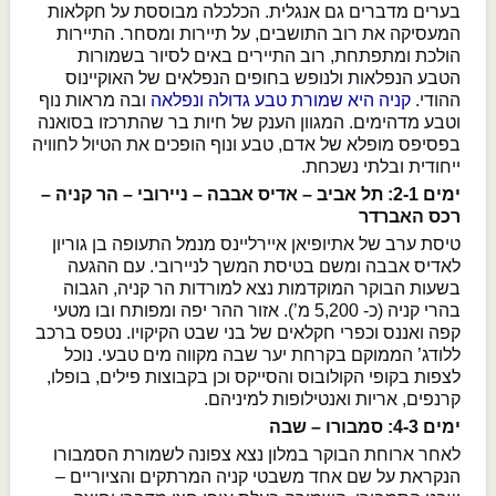
בערים מדברים גם אנגלית. הכלכלה מבוססת על חקלאות
המעסיקה את רוב התושבים, על תיירות ומסחר. התיירות
הולכת ומתפתחת, רוב התיירים באים לסיור בשמורות
הטבע הנפלאות ולנופש בחופים הנפלאים של האוקיינוס
ההודי.
קניה היא שמורת טבע גדולה ונפלאה
ובה מראות נוף
וטבע מדהימים. המגוון הענק של חיות בר שהתרכזו בסואנה
בפסיפס מופלא של אדם, טבע ונוף הופכים את הטיול לחוויה
ייחודית ובלתי נשכחת.
ימים 2-1: תל אביב – אדיס אבבה – ניירובי – הר קניה –
רכס האברדר
טיסת ערב של אתיופיאן איירליינס מנמל התעופה בן גוריון
לאדיס אבבה ומשם בטיסת המשך לניירובי. עם ההגעה
בשעות הבוקר המוקדמות נצא למורדות הר קניה, הגבוה
בהרי קניה (כ- 5,200 מ’). אזור ההר יפה ומפותח ובו מטעי
קפה ואננס וכפרי חקלאים של בני שבט הקיקויו. נטפס ברכב
ללודג’ הממוקם בקרחת יער שבה מקווה מים טבעי. נוכל
לצפות בקופי הקולובוס והסייקס וכן בקבוצות פילים, בופלו,
קרנפים, אריות ואנטילופות למיניהם.
ימים 4-3: סמבורו – שבה
לאחר ארוחת הבוקר במלון נצא צפונה לשמורת הסמבורו
הנקראת על שם אחד משבטי קניה המרתקים והציוריים –