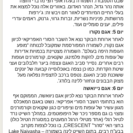
שבט הסמבורו. השמורה בעלת אופי חצי מדברי וחוצה
אותה נהר גדול, הנהר האדום. באזורים אלה נוכל למצוא את
בעלי החיים המיוחדים לאזור חם ויבש זה: ג’ירפות
מרושתות, פניניות נשריות, זברות גרווי, גרנוק, ראמים עדרי
פילים, יענים סומליים ועוד.
יום 5: אגם נקורו
לאחר ארוחת הבוקר נצא אל השבר הסורי האפריקאי לכיוון
אגם נקורו, לשמורה המפורסמת שמקובל לכנותה “מופע
העופות היפה בעולם”. השמורה מצטיינת בכמויות אדירות
של עופות מים, להקות פלמינגו, שקנאים, קורמורנים ועופות
רבים אחרים. נסייר סביב האגם ונצפה ביער חלבלובים ועצי
שיטת הקדחת. כמו כן נצפה באוכלוסייה קבועה של יונקים
ששוכנת סביב האגם. נטפס ברכב לתצפית נפלאה מעל
מצוק הבבונים ונחזור ללינה בלודג’.
יום 6: אגם נייואשה
לאחר ארוחת הבוקר נצא לכיוון אגם ניוואשה, הממוקם אף
הוא בתחומי השבר הסורי אפריקאי. נשוט באגם המאכלס
מגוון עשיר של עופות מים וציפורים כגון שקנאים וקורמורנים
ומצוי בו גם מספר ניכר של היפופוטמים. במהלך השייט נרד
לטיול רגלי (אחד מטיולי הרגל המעטים במסגרת הטיול כולו)
בחצי האי “סהר” CRESCENT, בו נוכל לצפות מקרוב
בבע”ח רבים. בתום השייט לינה בשמורה – Lake Naivasha