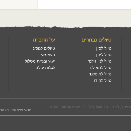
טיולים נבחרים
על החברה
טיול לסין
טיולים לנוסע
טיול ליפן
העצמאי
טיול לניו זילנד
יעוץ ובניית מסלול
טיול לתאילנד
לגלות עולם
טיול לאיסלנד
טיול להודו
08-976 שעות 08:30 – 20:00
תנאי שימוש
|
הצהרת