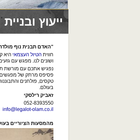
ייעוץ ובניית 
“האדם תבנית נוף מולדת
חווית
הטיול העצמאי
היא קו
ושונים לנו. מפגש עם גזעים
נפגיש אתכם עם מורשת תרב
פסיפס מרתק של מפגשים תר
טקסים, פולחנים והתבוננות
בעולם.
זאביק רילסקי
052-8393550
info@legalot-olam.co.il
מהמסעות הציוריים בעול