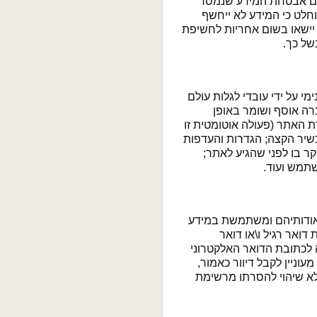
ם אבטחת המידע שנמסר
וחלט כי המידע לא ייחשף
ישאו בשום אחריות לחשיפת
של כך.
 על ידי עובדי לגלות עולם
ה אוסף ושומר באופן
האתר (פעולה אוטומטית זו
אודות המחשב ו/או מכשיר הקצה; הגדרות והעדפות
הדף האחרון שהמשתמש ביקר בו לפני שהגיע לאתר;
תמש ועוד.
 אודותיהם ומשתמשת במידע
ואר רגיל ו\או דואר
 לכתובת הדואר האלקטרוני
וניין לקבל דיוור כאמור,
וללא שיהוי להסרתו מרשימת