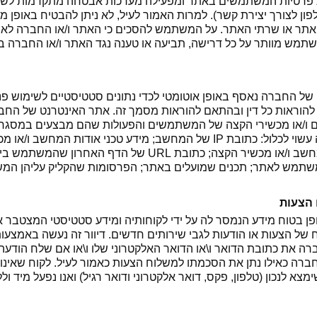
 פרטיות המשתמשים באתר ומפעילה מערכות אבטחה מתקדמות לש
טלפון לצורך יצירת קשר). למרות האמור לעיל, לא ניתן להבטיח באופן מ
תר או שרתי האתר. על המשתמש להסכים כי האתר ו/או החברה לא י
תמש מוותר על כל דרישה, תביעה או טענה נגד האתר ו/או החברה ב
 החברה נאסף באופן אוטומטי לכדי נתונים סטטיסטיים לשימוש פנימי
וראות כל דין ובהתאם להוראות מסמך זה. אתר האינטרנט של החבר
 ו/או מכשירי הקצה של המשתמשים והפעולות שהם מבצעים במסגרת 
נקראת “cookies”). המידע הזה עשוי לכלול: כתובת IP של המחשב; מידע טכני 
של המשתמש; המיקום של המחשב ו/או מכשיר הקצה; כתובת URL של 
משתמש לאתר; תכנים שמועלים באתר; הפרסומות שהקליק עליהן המש
 הצעות
ן בטוח מידע הנמסר לה על ידי לקוחותיה ומידע סטטיסטי המצטבר
ל הצעות או הודעות לגבי שירותים חדשים. דיוור זה נעשה באמצעות ד
ה את כתובת הדואר ו\או הדואר האלקטרוני שלו ו\או אם שלח הודעה
רה כאילו נתן את הסכמתו למשלוח הצעות כאמור לעיל. לקוח שאינו מע
מצא לנכון (טלפון, פקס, דואר אלקטרוני ודואר רגיל) ואנו נפעל מיד 