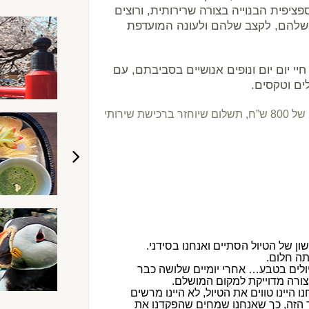
ציפית הבנוייה בצורה שרירותית, ורוצים
 שלהם, לקצב שלהם ולעונה המועדפת
י יום יום ונופים אנושיים בסביבתם, עם
ים וטקסים.
ייעוץ למטייל כרוך בתשלום של 800 ש”ח, תשלום שיוחזר ברכישת שירותי
ן שארגנתם לנו לניו זילנד.
 לכל אורכו והדאגה לפרטים הקטנים
יקר היכרות מעמיקה עם ניו זילנד
משתף פעולה יעיל וחביב.