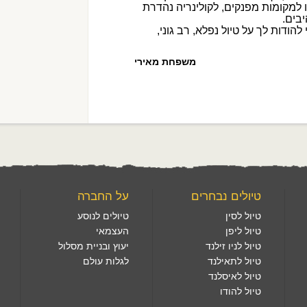
אירית ומיכאל
טיולים נבחרים
על החברה
טיול לסין
טיולים לנוסע
טיול ליפן
העצמאי
טיול לניו זילנד
יעוץ ובניית מסלול
טיול לתאילנד
לגלות עולם
טיול לאיסלנד
טיול להודו
08-976 שעות 08:30 – 20:00
תנאי שימוש
|
הצהרת