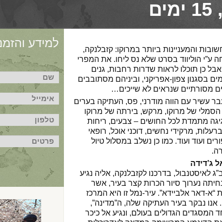
ם
למידע והזמנו
שובות והמעניינות ביותר במרוקו: קזבלנקה,
 ע”י הוליווד בסרט שלא נס ליחו. את המפרי
אבל כן תוכלו לראות שדרות רחבות, גנים
מים בסגנון צפון-אפריקני, וביניהם מסתובבים
דים מסורתיים שנראים לא שייכים…
 עשיר עם הווה מודרני, פס, העתיקה בערים
סמלי של מרוקו, מרקש, בירתה של מרוקו
יגה מתמדת לכל החושים – צבעים, ריחות
רעלות, מרקידי נחשים, דוכני אוכל, רופאי
רים ועוד ועוד. כמו כן נשלב במסלול טיול
ה.
 לאיסטנבול, בדרכנו לקזבלנקה, אליה נגיע
יתה נערוך סיור הכרות קצר בעיר, אשר
“א-דאר אלביידא”. עיר-נמל זו היא המרכז
 אנו נבקר בעיר העתיקה שלה, ה”מדינה”,
 המסגדים הגדולים בעולם, ונגיע אל כיכר