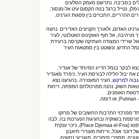
ולים בסביבה. נתרשם מעמק הסלעים
מלן, נטייל ברגל בנוה הקסום עיט אל-מנסור,
ים ההרריים, החבויים בין פסגות הגרניט.
הגרניט האדום, ולאורך הקניונים האדירים. נחצה
מרהיבה, אל חוף האוקינוס האטלנטי, לעיר
 אל שרידי המצודה העתיקה שקרסה ברעידת
מל החדש, ונשוטט בין סמטאות העיר
א לבקר בנמל הדייג המיוחד של אגדיר,
 את יבול הלילה לבורסת העיר. ניפרד מאגדיר
גבוה למרקש
, העיר המעטירה. בהגיענו נצא
ימטאות השוק, נהנה ממרכולתם המפתה, ריחות
דנאות האומנים.
ה.
חד ממרכזי התרבות החשובים של מרוקו
רסמת בשווקיה ובחגיגות הנערכות בה. לבה
ההולם הוא פלאס ג’מה אלפנא (Place Djemaa el-Fna), כיכר ענקית
 דוכני אוכל, וריחות מעוררי תיאבון
טנים, מספרי סיפורים, משביעי נחשים,