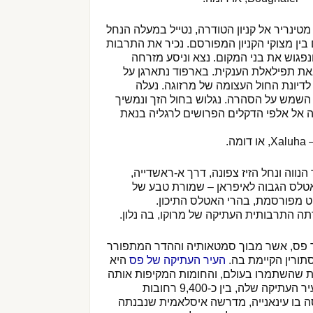
ינריר אל קניון הטודרה, נטייל במעלה הנחל
בין מצוקי הקניון המפורסם. נכיר את התרבות
גוש את בני המקום. נצא וניסע מזרחה
את תפילאלת הענקית. בארפוד נתארגן על
 לדיונת החול העצומה של מרזוגה. נעלה
שמש על הסהרה. נגלוש בחול הזך ונמשיך
 אל אלפי הדקלים הפרושים לרגליה בנאת
ה.
נווה ונחל הזיז צפונה, דרך א-ראשדייה,
אטלס הגבוה לאיפראן – שמורת טבע של
יט מפורסמת, בהרי האטלס התיכון.
תה התרבותית העתיקה של מרוקו, בה נלון.
ר פס, אשר מבוך סמטאותיה וההדר המתפורר
תורין הקיימת בה.
העיר העתיקה של פס
היא
לות שהשתמרו בעולם, והחומות המקיפות אותה
מוסיפות לה פאר. בתוך העיר העתיקה שלה, בין כ-9,400 רחובות
בו עינאנייה, מדרשה איסלאמית שנבנתה