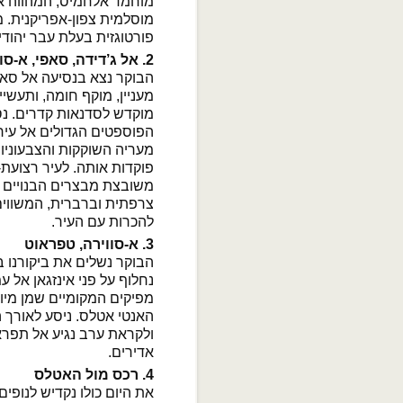
מוחמד אלחמיס, המהווה א
מוסלמית צפון-אפריקנית. מ
פורטוגזית בעלת עבר יהודי
2. אל ג’דידה, סאפי, א-סווירה
הבוקר נצא בנסיעה אל סאפ
מעניין, מוקף חומה, ותעשי
מוקדש לסדנאות קדרים. נסי
הפוספטים הגדולים אל עיר ה
מעריה השוקקות והצבעוניות
פוקדות אותה. לעיר רצועת
משובצת מבצרים הבנויים ב
צרפתית וברברית, המשווים
להכרות עם העיר.
3. א-סווירה, טפראוט
הבוקר נשלים את ביקורנו ב
נחלוף על פני אינזגאן אל 
מפיקים המקומיים שמן מיו
האנטי אטלס. ניסע לאורך ה
ולקראת ערב נגיע אל תפראו
אדירים.
4. רכס מול האטלס
את היום כולו נקדיש לנופי