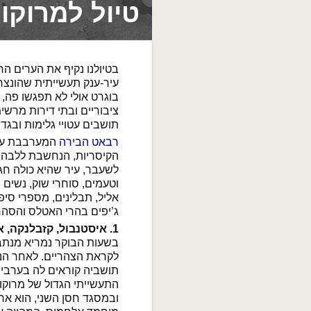
טיול למרוקו, 15 ימי
בטיולנו נקיף את הערים הח
עיר-ענק תעשייתית שהונצחה
בוגרט אולי לא תפגשו פה, 
ציבוריים ובתי דירות מרשי
תושבים עטויי גלימות ובג
רבאט הבירה
המערבבת עבר
הקיסריות, הנחשבת ללבה ה
לשעבר, עיר שהיא כולה חג
וטעמים, סוחרי שוק, נשים ב
אליל, תבלינים, מספרי סיפו
ג’יפים בהרי האטלס והסהר
1. איסטנבול, קזבלנקה, אל ג’דידה
בשעות הבוקר נמריא מנתב”ג
לקראת הצהריים. לאחר הנח
תושביה קוראים לה בערבית 
התעשייתי הגדול של מרוקו.
ובמסגד חסן השני, הוא אחד