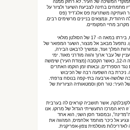
אחד ממוקדי המשיכה של העיר. לא רחוק ממנה
יו מתמחים בחינה לצביעת השיער ולציור על
עיר העתיקה משתרעת פס אלג’דיד (פס
 היהודית, ונמצאים בניינים מרשימים רבים.
מקרוב מחיי המקומיים.
הבוקר נצא בנסיעה למקנס, בירתו במאה ה- 17 של הסולטן מולאי
ו. נתפעל מבאב אל מנצור, השער המפואר של
רוות המלך ועוד, ונמשיך לרבאט הבירה,
ן של עבר ארוך והווה מודרני מאוד. ימי
התהילה של העיר היו במאה ה-12, כאשר הקסבה (מצודת העיר) שימשה
נגד הספרדים, ובאותו זמן הוקמו האתרים
 ניכרת בה השפעה רבה של הכיבוש
 בה שלושה-ארבעה בתי-קפה בנוסח צרפתי.
של העיר: טור חסן וסמטאותיה הציוריות של
לקזבלנקה, אשר תושביה קוראים לה בערבית
זו היא המרכז התעשייתי הגדול של מרוקו. אנו
”מדינה”, ובמסגד חסן השני, הוא אחד
ונגיע אל כיכר מוחמד אלחמיס, המהווה את
אדריכלות מוסלמית צפון-אפריקנית.