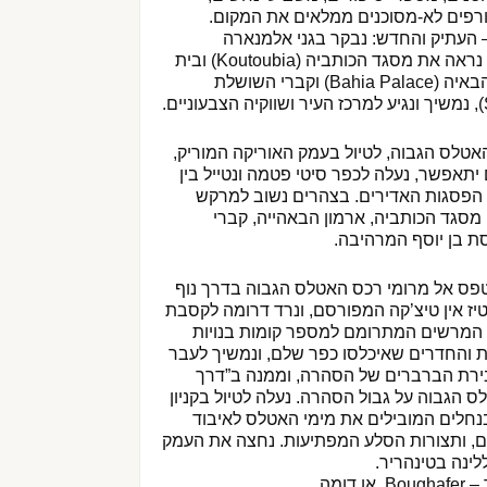
מטורפים לא-מסוכנים ממלאים את המקום.
– העתיק והחדש: נבקר בגני אלמנארה
(Menara), במלאח היהודי, נראה את מסגד הכותביה (Koutoubia) ובית
המרקחת הברברי, ארמון הבאיה (Bahia Palace) וקברי השושלת
האטלס הגבוה, לטיול בעמק האוריקה המוריק,
 יתאפשר, נעלה לכפר סיטי פטמה ונטייל בין
י הפסגות האדירים. בצהרים נשוב למרקש
 מסגד הכותביה, ארמון הבאהייה, קברי
 בן יוסף המרהיבה.
טפס אל מרומי רכס האטלס הגבוה בדרך נוף
ז אין טיצ’קה המפורסם, ונרד דרומה לקסבת
ה המרשים המתרומם למספר קומות בנויות
ת והחדרים שאיכלסו כפר שלם, ונמשיך לעבר
בירת הברברים של הסהרה, וממנה ב”דרך
 הגבוה על גבול הסהרה. נעלה לטיול בקניון
נחלים המובילים את מימי האטלס לאיבוד
ים, ותצורות הסלע המפתיעות. נחצה את העמק
לינה בטינהריר.
ומה.