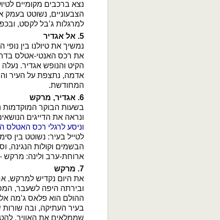
נצא ברכבים מקומיים לטי
הצבעוניים, נשוטט בעמק אי
למרגלות ג’בל לקסט, ובכפר
5. אל אגדיר
נמשיך את טיולנו בין נופי 
את רכס האנטי-אטלס בדרך 
הקיט והנופש אגדיר. נעלה
אדמה, נתצפת על העיר והנ
המחודשת.
6. אגדיר, מרקש
בשעות הבוקר המוקדמות נצ
ונראה את הדייגים הנושאים
ו
ניסע לרגלי רכס האטלס ה
לטייל בעיר: נשוטט בין ס
הבשמים וקולות הנגינה, וס
ארוחת-ערב ולינה: מרקש – Pulman, או דומ
7. מרקש
את היום נקדיש למרקש, א
ובירתה היפה לשעבר, המפו
בעיר העתיקה, ובה שורות של
שממלאים את האוויר. להטו