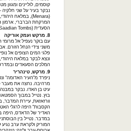
קוסמים, לוליינים ומגוון 
נבקר בעיר על שני חלקיה 
הסעדית (Saadian Tombs), נמשיך ונגיע למרכז העיר ושווקיה הצבעוניים.
8. מרקש ועמק אוריקה
עם בוקר נעפיל אל מרומי 
משני צידי הנחל הזורם. אם
פלגי המים הצופים אל נופ
ונצא לבקר במלאח היהודי,
המלכים הסעאדים ובמדרסת
9. מרקש, טינהריר
ניפרד מ”העיר האדומה” ונ
מרהיבה. נחצה את מעבר טי
עיט בן האדו. נבקר במבנ
בוץ. נטייל במבוך הסמטאו
וורזאזאת, עיירת המדבר, 
הקסבות” היפה לרגלי האטלס
האדיר של הדאדס, היפה ב
במדבר. נטייל בין הבוסתנ
המוריק ולקראת ערב נגיע ל
ארוחת-ערב ולינה: טינהריר – Boughafer, או ד