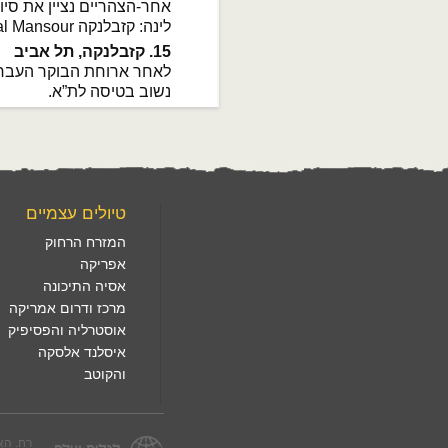
אחר-הצהריים נציין את סיו
לינה: קזבלנקה Casa Royal Mansour, או דומה.
15. קזבלנקה, תל אביב
לאחר ארוחת הבוקר העברה
נשוב בטיסה לת”א.
טיולים עצמיים
המזרח הרחוק
אפריקה
אסיה התיכונה
מרכז ודרום אמריקה
אוסטרליה והפסיפיק
איסלנד אלסקה
והקוטב
רח. הארזים 3, לפיד. טל. 1560