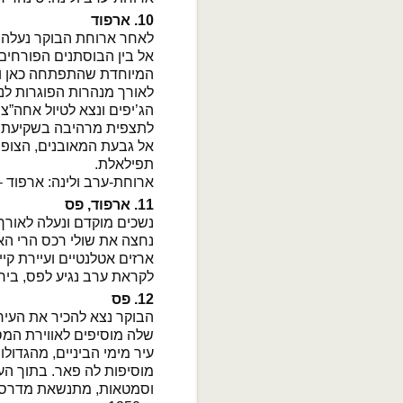
10. ארפוד
לאחר ארוחת הבוקר נעלה מט
אל בין הבוסתנים הפורחים 
המיוחדת שהתפתחה כאן ונפ
לאורך מנהרות הפוגרות לנ
הג’יפים ונצא לטיול אחה”צ
לתצפית מרהיבה בשקיעת ה
אל גבעת המאובנים, הצופה
תפילאלת.
ארוחת-ערב ולינה: ארפוד – Xaluha, או דומ
11. ארפוד, פס
נשכים מוקדם ונעלה לאורך ה
נחצה את שולי רכס הרי ה
ארזים אטלנטיים ועיירת קי
לקראת ערב נגיע לפס, ביר
12. פס
הבוקר נצא להכיר את העי
שלה מוסיפים לאווירת המס
עיר מימי הביניים, מהגדו
וסמטאות, מתנשאת מדרסה 