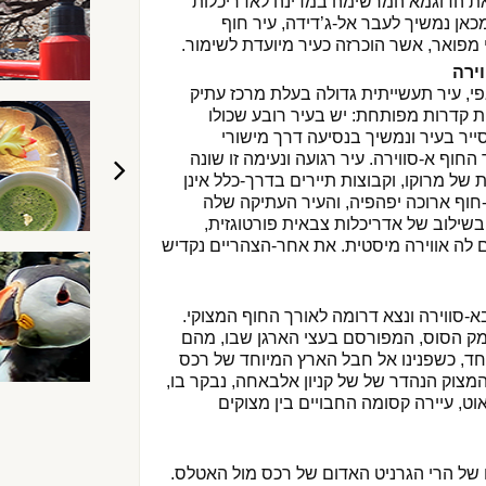
ת הדוגמא המרשימה במדינה לאדריכלות
כאן נמשיך לעבר אל-ג’דידה, עיר חוף
 מפואר, אשר הוכרזה כעיר מיועדת לשימור.
י, עיר תעשייתית גדולה בעלת מרכז עתיק
ית קדרות מפותחת: יש בעיר רובע שכולו
יר בעיר ונמשיך בנסיעה דרך מישורי
חוף א-סווירה. עיר רגועה ונעימה זו שונה
 של מרוקו, וקבוצות תיירים בדרך-כלל אינן
-חוף ארוכה יפהפיה, והעיר העתיקה שלה
שילוב של אדריכלות צבאית פורטוגזית,
 לה אווירה מיסטית. את אחר-הצהריים נקדיש
א-סווירה ונצא דרומה לאורך החוף המצוקי.
עמק הסוס, המפורסם בעצי הארגן שבו, מהם
חד, כשפנינו אל חבל הארץ המיוחד של רכס
מצוק הנהדר של של קניון אלבאחה, נבקר בו,
ט, עיירה קסומה החבויים בין מצוקים
ם של הרי הגרניט האדום של רכס מול האטלס.