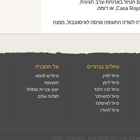
ם הטיול בארוחת-ערב חגיגית.
 לשדה התעופה וטיסה לאיסטנבול, ממנה
טיולים נבחרים
על החברה
טיול לסין
טיולים לנוסע
טיול ליפן
העצמאי
טיול לניו זילנד
יעוץ ובניית מסלול
טיול לתאילנד
לגלות עולם
טיול לאיסלנד
טיול להודו
08-976 שעות 08:30 – 20:00