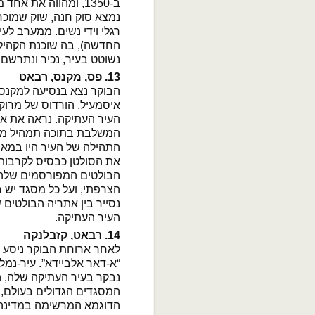
ב-1350, ומהווה את 
נמצא סוק חנה, שוק שמוכר
רגלי וידי נשים. ממערב ל
החדשה), בה שוכנת הקהילה
נשוטט בעיר, נכיר ונתרשם 
13. פס, מקנס, רבאט
איסמעיל, הורדוס של מרוק
העיר העתיקה. נראה את או
המשלבת בתוכה תמהיל מעניי
את הסולטן כבסיס לקרבות 
הבולטים המפורסמים שלה.
הצרפתי, ועל כל מסגד יש
נסייר בין אתריה הבולטים 
העיר העתיקה.
14. רבאט, קזבלנקה
לאחר ארוחת הבוקר ניסע 
“א-דאר אלביידא”. עיר-נמל 
נבקר בעיר העתיקה שלה, ה
המסגדים הגדולים בעולם, 
הדוגמא המרשימה במדינה ל