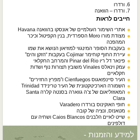
6. ורדרו
7. ורדרו – הוואנה
חייבים לראות
אתרי השימור העולמיים של אונסקו בהוואנה Havana
מצודת מורו Moro הספרדית, בנין הקפיטול וכיכר
המהפכה
בעקבות הסופר המינגווי למוזיאון הנושא את שמו
עיירת החוף קוחימר Cojimar בעקבות “הזקן והים”
פינאר דל ריו Pinar del Rio והמרחב החקלאי
עמק וינאלס Vinales משובץ תצורות נוף ושדות
חקלאיים
העיר סיינפואגוס Cienfuegos ו”מפרץ החזירים”
השמורה הארכיטקטונית של העיר טרינידד Trinidad
המאוזוליאום של צ’ה גווארה בסנטה קלרה Santa
Clara
חופי האוקינוס בורדרו Varadero
מטאנזס, ונציה של קובה
שייט לאיים הלבנים Caios Blancos ושחיה עם
דולפינים
למידע והזמנות -