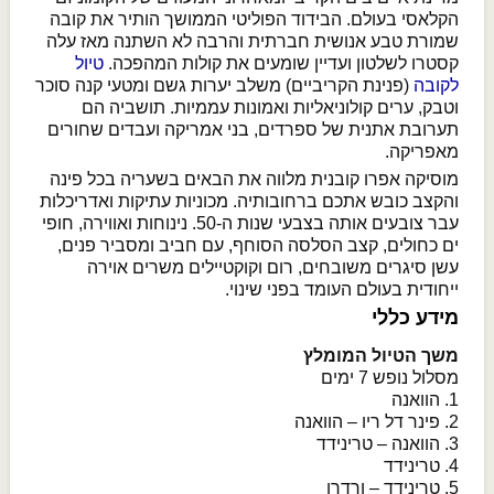
הקלאסי בעולם. הבידוד הפוליטי הממושך הותיר את קובה
שמורת טבע אנושית חברתית והרבה לא השתנה מאז עלה
קסטרו לשלטון ועדיין שומעים את קולות המהפכה.
טיול
לקובה
(פנינת הקריביים) משלב יערות גשם ומטעי קנה סוכר
וטבק, ערים קולוניאליות ואמונות עממיות. תושביה הם
תערובת אתנית של ספרדים, בני אמריקה ועבדים שחורים
מאפריקה.
מוסיקה אפרו קובנית מלווה את הבאים בשעריה בכל פינה
והקצב כובש אתכם ברחובותיה. מכוניות עתיקות ואדריכלות
עבר צובעים אותה בצבעי שנות ה-50. נינוחות ואווירה, חופי
ים כחולים, קצב הסלסה הסוחף, עם חביב ומסביר פנים,
עשן סיגרים משובחים, רום וקוקטיילים משרים אוירה
ייחודית בעולם העומד בפני שינוי.
מידע כללי
משך הטיול המומלץ
מסלול נופש 7 ימים
1. הוואנה
2. פינר דל ריו – הוואנה
3. הוואנה – טרינידד
4. טרינידד
5. טרינידד – ורדרו