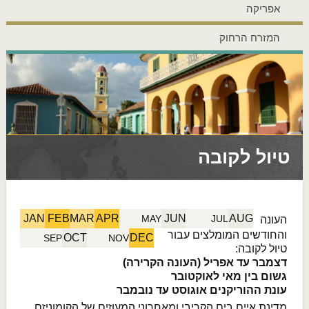
אפריקה
המזרח הרחוק
טיול לקובה
JAN
FEB
MAR
APR
JUN
AUG
MAY
JUL
העונה
והחודשים המומלצים עבור
OCT
DEC
SEP
NOV
טיול לקובה:
דצמבר עד אפריל (העונה הקרירה)
גשום בין מאי לאוקטובר
עונת ההוריקנים אוגוסט עד נובמבר
מדינת איים בים הקריבי ומאחרוני המעוזים של הקומוניזם