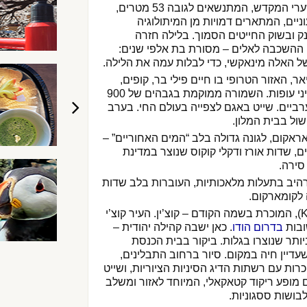
. שערי המקדש, המתנשאים לגובה 53 מטרים,
יים, המתארים דמויות מן המיתולוגיה
ק ובשוק החייטים הסמוך. בלילה חזרה
 ההשכבה לאלים – מסורת בת אלפי שנים:
ל האלה מינאקשי, כדי לבלות עמה את הלילה.
, האזור הטרופי בו חיים פילי בר, קופים,
איילים נקודים, חזירי בר ומיני עופות. השמורה ממוקמת בגבהים של 900
גת המערביים. שייט באגם לצפייה בעולם החי. בערב
שול בבית המלון.
אקום, לגונה גדולה בלב “המים האחוריים” –
, שדות אורז ודקלי קוקוס שנוצר במדינת
סירה.
היב בתעלות מלאכותיות, העוברות בלב שדות
ה לקומארקום.
נסיעה לקוצ’י (Kochi), המוכרת בשמה הקודם – קוצ’ין. העיר קוצ’י
ובות
בדרום הודו
. כאן ישבה קהילה יהודית –
ותר שנוצרו בגלות. ביקור בבית הכנסת
עדיין חיה במקום. סיור ברחוב התבלינים,
רות עם רשתות הדיג הסיניות הציוריות, ושייט
מופע ריקוד קטאקאלי, המיוחד לאזור ומשלב
ושות ססגוניות.