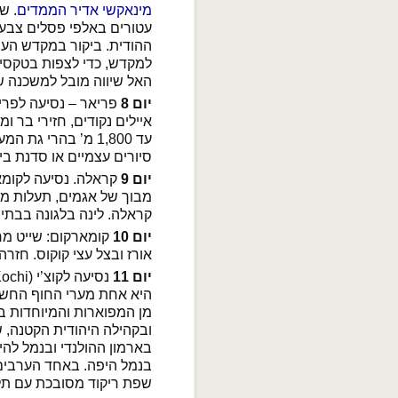
מינאקשי אדיר הממדים
עטורים באלפי פסלים צבעונ
ההודית. ביקור במקדש הענ
למקדש, כדי לצפות בטקסי
האל שיווה מובל למשכנה ש
יום 8
פריאר – נסיעה לפריאר
עד 1,800 מ’ בהרי 
סיורים עצמיים או סדנת בי
יום 9
קראלה. נסיעה לקומאר
מבוך של אגמים, תעלות מים
קראלה. לינה בלגונה בבתי 
יום 10
קומארקום: שייט מר
אורז ובצל עצי קוקוס. חזר
יום 11
היא אחת מערי החוף החש
מן המפוארות והמיוחדות בי
ובקהילה היהודית הקטנה, ש
בארמון ההולנדי ובנמל להיכ
בנמל היפה. באחד הערבים 
שפת ריקוד מסובכת עם תלב