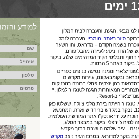
למידע והזמנו
 למומבאי, הגעה. והעברה לבית המלון
בבוקר
סיור באתרי מומביי
, העברה לנמל
מוכרת בשמה הקודם – מדראס, זהו השער
 של הודו. ניסע לעיירה מהבליפורם,
חוף ותבליטי הקיר המדהימים שלה. ביקור
ר באתר 5 הרטות.
לפונדיצ’ארי וממנה נסיעה בנופים כפריים
דמבראם ובקומבאקונם, עיירות מקדשים
בסדנאות בהן יוצקים פסלי ברונזה בטכניקות
הצהריים המאוחרות הגעה לטנג’וור למלון. *
’ארי ב-Resort.
י: טנג’וור הייתה בירת מלכי צ’ולה, ששלטו כאן
מהמאה ה-9 עד המאה ה-12. נבקר במקדש בריהדישווארה, המתנשא
מקדש הוכרז על ידי אונסק”ו אתר המורשת העולמית.
 לטירוצ’ירפלי. ביקור במבצר הסלע,
גם – עיר שלמה היושבת בתוך מקדש.
סיעת בוקר למדוראי. במרכז העיר ניצב
מקדש