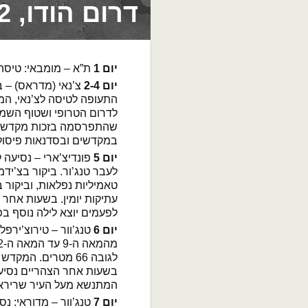
דרום הודו, 12 ימים
יום 1
ת”א – מומבאי: טיסה
יום 2-4
צ’נאי (מדראס) – 
התעופה לטיסה לצ’נאי, ה
לדרום הטרופי ושטוף השמש
שהתפרסמה בזכות מקדשי ה
במקדשים ובסדנאות פיסול. ביקו
יום 5
פונדיצ’ארי – נסיעה 
לעבר טנג’ור. ביקור בצ’י
טאמיליות נפלאות, וביקור 
עתיקות יומין. בשעות אחר 
לפעמים יוצא לילה נוסף בפונדיצ
יום 6
טנג’וור – טירוצ’ירפל
לגובה 66 מטרים. ה
בשעות אחר הצהריים נסיעה
המתנשא מעל העיר שריראנ
יום 7
טנג’וור – מדוראי: נ