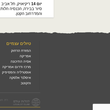
יום 14
ריקיאויק, תל אביב
סיור בבירה, הכנסיה הלותר
והמדרחוב הקטן.
טיולים עצמיים
המזרח הרחוק
אפריקה
אסיה התיכונה
מרכז ודרום אמריקה
אוסטרליה והפסיפיק
איסלנד אלסקה
והקוטב
רח. הארזים 3, לפיד. טל. 1560