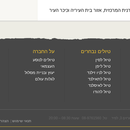
נית המרכזית, אזור בית העיריה וכיכר העיר
טיולים נבחרים
על החברה
טיול לסין
טיולים לנוסע
טיול ליפן
העצמאי
טיול לניו זילנד
יעוץ ובניית מסלול
טיול לתאילנד
לגלות עולם
טיול לאיסלנד
טיול להודו
08-976 שעות 08:30 – 20:00
תנאי שימוש
|
הצהרת