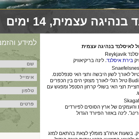
נהיגה עצמית, 14 ימים
למידע והזמנו
ל לאיסלנד בנהיגה עצמית
Reykjav
יק
בירת איסלנד
. לינה בריקיאוויק
טיול לאורך לשון היבשה וחצי האי סנפלסנס.
תחנת עצירה בחוף בודיר Budir טיול רגלי לאורך מצוקי הים בין הכפרים
Helln והכפר Arerstapi חציית חצי האי בשולי קרחון הסנפל ומפגש עם
.
והעמקים של ארץ הסוסים לפיורדים
נג”. לינה באזור הפיורד הגדול
יק. בשעות אחה”צ מומלץ לצאת בהתאם למזג