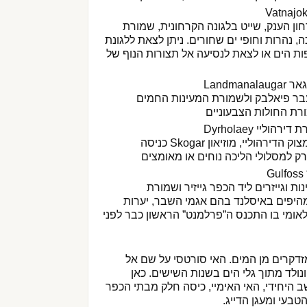
חון הענק, שייט בלגונה הקרחונית, שמורת
לי הליכה, נהרות וחופי ים שחורים. ניתן לצאת ללגונת
צפית בעופות הים או לצאת לנסיעה אל תצורות הנוף של
Landma
עבר פיאלבק ולשמורת המעינות החמים
ורת החולות הצבעוניים
וליי Dyrholaey
סיור בשמורת תוכיי הים במצוק הדירהוליי, מוזיאון Skogar כניסה
 למסלולי הליכה נוחים או מאומצים
G
ת וגייזרים ליד הכפר גייזיר ושמורת
מהיפים באיסלנד בהם אגמי השבר, יערות
ומי בו התכנס ה”פרלמנט” הראשון כבר לפני
זדקרים מן המים. האי סורטסי על שם אל
ולד מתוך גלי הים בשנות השישים. כאן
 היחידי, האי האימיי, כיסה חלק מבתי הכפר
בעי ומעגן הדייג.