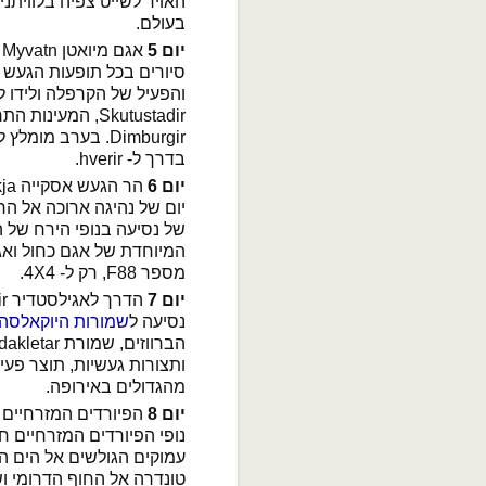
האויר לשייט צפיה בלוויתנים
בעולם.
יום 5
אגם מיואטן Myvatn
סיורים בכל תופעות הגעש 
והפעיל של הקרפלה ולידו ל
Dimburgir. בערב 
בדרך ל- hverir.
יום 6
הר הגעש אסקייה Askja
של נסיעה בנופי הירח של 
מספר F88, רק ל- 4X4.
יום 7
הדרך לאגילסטדיר Egilstadir
נסיעה ל
שמורות היוקאלסה
ותצורות געשיות, תוצר פעי
מהגדולים באירופה.
יום 8
הפיורדים המזרחיים East Fjords
נופי הפיורדים המזרחיים חו
עמוקים הגולשים אל הים הצ
טונדרה אל החוף הדרומי ושו