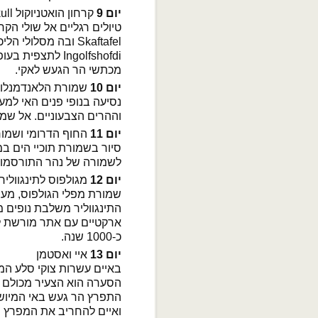
יום 9
קרחון הואטניוקול Vatnajokull
טיולים רגליים אל שולי הקר
Skaftafel ובה מסלו
Ingolfshofdi לת
מכתשי הר הגעש לאקי.
יום 10
שמורת הלאנדמנלוגאר nalaugar
נסיעה בנופי פנים האי למ
וההרים הצבעוניים. אל שמ
יום 11
החוף הדרומי ושמורת דירה
לשמורה של נהר התורסמורק
יום 12
מגולפוס לתינגווליר ulfoss
שמורת מפלי הגולפוס, מעינו
התינגווליר משלבת נופים 
ארקטיים עם אתר מורשת לא
כ-1000 שנה.
יום 13
איי ואסטמן
באיים עשרות צוקי סלע המ
הסערה הוא הצעיר מכולם ונ
התפרץ הר געש באי המיושב
ואיים להחריב את המפרץ הט