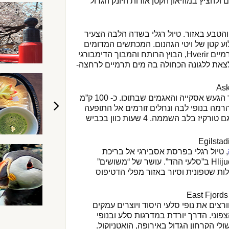
 ולהציץ במוזיאון הקטן אודות היונק הגדול
והטבע באזור. טיול רגלי בשדה הלבה הצעיר
וע קטן של ויטי הגהנום. המכתשים המדומים
Skutustadir, המעינות התרמיים Hverir, הבוץ הרותח והמבוך הדימבורגי
מומלץ לצאת ללגונה הכחולה בה מים תרמיים לרחצה-
יום של נהיגה ארוכה אל הר הגעש אסקייה והאגמים שבתוכו. כ- 100 ק”מ
הרמה בנופי לבה ונחלים זורמים אל התופעה
המיוחדת של אגם כחול ואגם טורקיז בלב השממה. 4 שעות כוון בכביש
, טיול רגלי בפרסת אסבירגי אל בריכת
הברווזים, שמורת Hlijudakletar ב”סלעי ההד”. עושר של “משושים”
לות שטפונית וסיור באזור מפלי הדטיפוס
רצים את נופי סלעי היסוד ויוצרים עמקים
פוני. הדרך יורדת במדרגות סלע ובנופי
לי הקרחון הגדול באירופה, הואטניוקול.