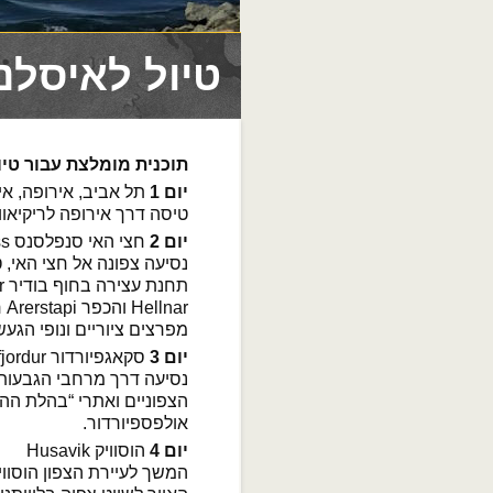
טיול לאיסלנד ב
תוכנית מומלצת עבור טיו
יום 1
תל אביב, אירופה, איסלנד ik
טיסה דרך אירופה לריקיאוו
יום 2
חצי האי סנפלסנס Snaefelsness
נסיעה צפונה אל חצי האי, 
ar
מפרצים ציוריים ונופי הגעש
יום 3
סקאגפיורדור Skagafjordur
נסיעה דרך מרחבי הגבעות 
הצפוניים ואתרי “בהלת ההרי
אולפספיורדור.
יום 4
הוסוויק Husavik
המשך לעיירת הצפון הוסוו