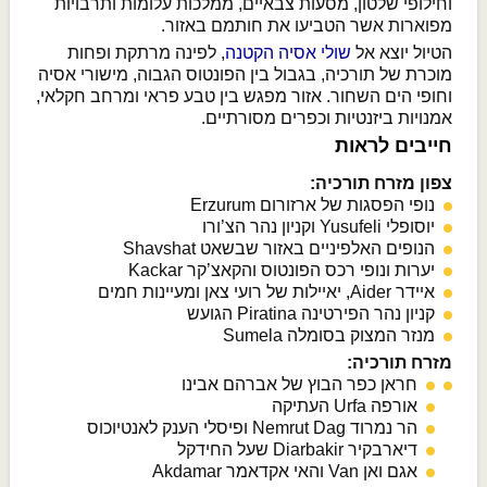
וחילופי שלטון, מסעות צבאיים, ממלכות עלומות ותרבויות
מפוארות אשר הטביעו את חותמם באזור.
הטיול יוצא אל
שולי אסיה הקטנה
, לפינה מרתקת ופחות
מוכרת של תורכיה, בגבול בין הפונטוס הגבוה, מישורי אסיה
וחופי הים השחור. אזור מפגש בין טבע פראי ומרחב חקלאי,
אמנויות ביזנטיות וכפרים מסורתיים.
חייבים לראות
צפון מזרח תורכיה:
נופי הפסגות של ארזורום Erzurum
יוסופלי Yusufeli וקניון נהר הצ’ורו
הנופים האלפיניים באזור שבשאט Shavshat
יערות ונופי רכס הפונטוס והקאצ’קר Kackar
איידר Aider, יאיילות של רועי צאן ומעיינות חמים
קניון נהר הפירטינה Piratina הגועש
מנזר המצוק בסומלה Sumela
מזרח תורכיה:
חראן כפר הבוץ של אברהם אבינו
אורפה Urfa העתיקה
הר נמרוד Nemrut Dag ופיסלי הענק לאנטיוכוס
דיארבקיר Diarbakir שעל החידקל
אגם ואן Van והאי אקדאמר Akdamar