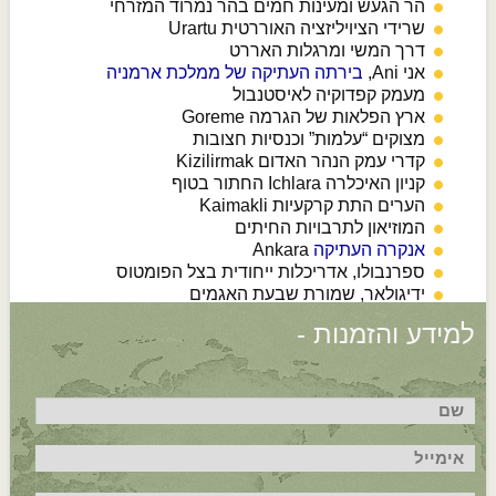
הר הגעש ומעינות חמים בהר נמרוד המזרחי
שרידי הציויליזציה האוררטית Urartu
דרך המשי ומרגלות האררט
אני Ani,
בירתה העתיקה של ממלכת ארמניה
מעמק קפדוקיה לאיסטנבול
ארץ הפלאות של הגרמה Goreme
מצוקים “עלמות” וכנסיות חצובות
קדרי עמק הנהר האדום Kizilirmak
קניון האיכלרה Ichlara החתור בטוף
הערים התת קרקעיות Kaimakli
המוזיאון לתרבויות החיתים
אנקרה העתיקה
Ankara
ספרנבולו, אדריכלות ייחודית בצל הפומטוס
ידיגולאר, שמורת שבעת האגמים
למידע והזמנות -