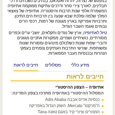
במפגש של נצרות, יהדות ואסלאם, בנתיבים נשכחים ודרכי
תבלינים, לאורך צירי סחר ודרכים עתיקות ממוקמת אתיופיה
המשמרת אלפי שנות תרבות והיסטוריה. אתיופיה של צאצאי
המלך שלמה ומלכת שבא שנעה בין תרבויות הים התיכון
ותרבויות אפריקה בארץ מגוונת של רמות, רכסי הרים
גבוהים ואגמי השבר הגדול.
טיול לאתיופיה
, ארץ של נוודים וחקלאים, יושבי ערים וכפרים
מסורתיים, כושיתיים ושמיים, ממקורות אתניים מגוונים
ודוברי שפות שונות כשלכולם מינהגים ומסורות שונות
ומשותפות. שורשי התרבות העתיקים צומחים בעמקי
הנהרות ובכנסיות העבר המפוארות.
מידע כללי
מסלולים
חייבים לראות
חייבים לראות
אתיופיה – הצפון ההיסטורי
המסלול ההיסטורי באתיופיה מתרכז בצפון המדינה:
כנסיות אדיס אבבה Adis Ababa
ה”מרקטו” Mercato, השוק הגדול באפריקה
המנזרים וציורי קיר באגם טאנה Tana