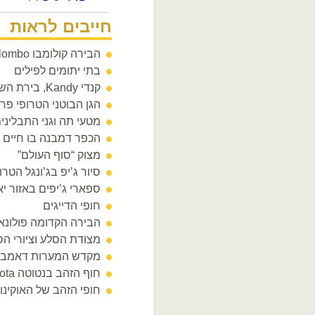
חייבים לראות
הבירה קולומבו Colombo
בתי יתומים לפילים
קנדי Kandy, בירת השושלת הסינהאלית
הגן הבוטני הטרופי פר
מטעי תה וגני התבליני
הכפר דמבנה בו חיים 
מצוק “סוף העולם”
סיור ג’יפ בג’ונגל הטרופי on Plains
ספארי ג’יפים באזור י
חופי הדייגים
הבירה הקדומה פולונארואה ruwa
מצודת הסלע וציורי הסלע בס
מקדש המערות דאמבולה ulla
חוף הזהב בנטוטה Bantota
חופי הזהב של האוקינו