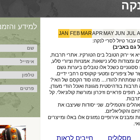
נקה
למידע והזמנו
JAN
FEB
MAR
APR
MAY
JUN
JUL
עבור טיול לסרי לנקה:
ל גם באביב)
יא אי ירוק הטובל בים הטורקיז. אתרי תרבות,
ומצודות סלע נישאות. אמנויות וציורי סלע,
ססגוניים כשכל אלו טובלים ביערות גשם
ר של ציפורים ומטעי קוקוסים רחבי ידיים.
ה שמתחת להודו… מהו סוד הקסם של האי?
תרבות בודהיסטית מגוונת ואוכל הודי מעודן.
חופים פראיים וזיכרון ומורשת קולוניאלי. קל
רבות.
לים והטמילים. שני יסודות שעיצבו את
זם והקוליאליזם.
 ומבנים אירופיים נמזגים אלו באלו ומייצרים
י.
מסלולים
חייבים לראות