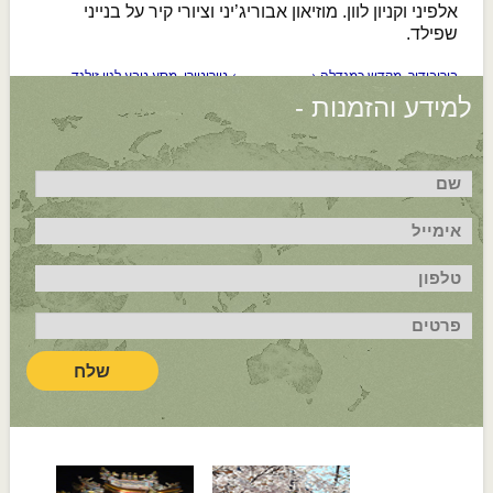
אלפיני וקניון לוון. מוזיאון אבוריג’יני וציורי קיר על בנייני
שפילד.
בורובודור, מקדש כמנדלה
→
←
טיריטירי, מסע טבע לניו זילנד
למידע והזמנות -