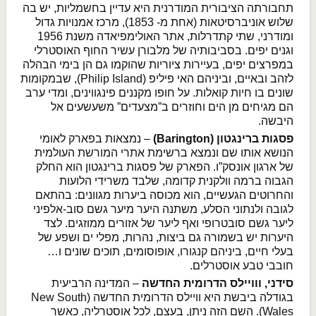
תחבורתה הציבורית המודרנית היא עדיין בחשמליות, יש בה
שלוש אוניברסיטאות (אחת מ- 1853), מרכז אמנויות גדול
ומודרני, שתי קתדרלות, אתר האולימפיאדה משנת 1956
וגנים יפים. בסביבותיה של מלבורן עשיר החוף האוסטרלי
במפרצים יפים, בעיירות ציוריות שהוקמו גם הן בימי הבהלה
לזהב ובאיים, וביניהם האי פיליפ (Philip Island), שבמקומות
שונים בו חיות קואלות. על חופו מקננים פינגווינים, ומדי ערב
הם מגיחים מן הים וחוזרים ב”מצעדים” משעשעים אל
היבשה.
פסגות ברינגטון (Barington)
– נמצאות בפארק לאומי
הנושא אותו שם ונמצא ברשימת אתרי המורשת העולמית
של ארגון אונסק”ו. הפארק של פסגות ברינגטון הוא החלק
הגבוה ברמה וולקנית קדומה, שלבד משרידי הלועות
והחרוטים הגעשיים, הוא מכוסה ביערות מגוונים: בהתאם
לגובה ולנתוני הסלע, משתנה היער מיער גשם סוב-אלפיני
ליער גשם סובטרופי ואף ליער של אזורים ממוזגים. לצד
היערות יש בשמורה גם ביצות, נהרות, מפלי ים ושפע של
בעלי חיים, ביניהם קנגורו, אופוסומים, תוכים שונים ו…
חובבי טבע אוסטרלים.
סידני, ווויילס הדרומית החדשה
– המדינה הרביעית
בגודלה ביבשת היא וויילס הדרומית החדשה (New South
Wales). השם הזה ניתן, בעצם, לכל אוסטרליה, כאשר