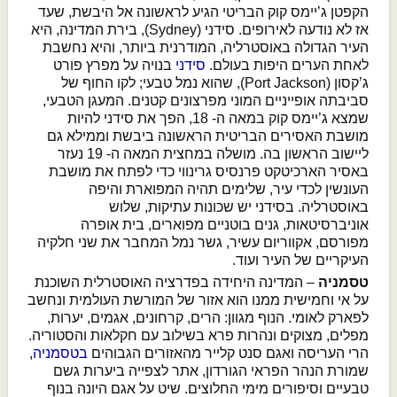
הקפטן ג’יימס קוק הבריטי הגיע לראשונה אל היבשת, שעד
אז לא נודעה לאירופים. סידני (Sydney), בירת המדינה, היא
העיר הגדולה באוסטרליה, המודרנית ביותר, והיא נחשבת
לאחת הערים היפות בעולם.
סידני
בנויה על מפרץ פורט
ג’קסון (Port Jackson), שהוא נמל טבעי; לקו החוף של
סביבתה אופייניים המוני מפרצונים קטנים. המעגן הטבעי,
שמצא ג’יימס קוק במאה ה- 18, הפך את סידני להיות
מושבת האסירים הבריטית הראשונה ביבשת וממילא גם
ליישוב הראשון בה. מושלה במחצית המאה ה- 19 נעזר
באסיר הארכיטקט פרנסיס גרינווי כדי לפתח את מושבת
העונשין לכדי עיר, שלימים תהיה המפוארת והיפה
באוסטרליה. בסידני יש שכונות עתיקות, שלוש
אוניברסיטאות, גנים בוטניים מפוארים, בית אופרה
מפורסם, אקווריום עשיר, גשר נמל המחבר את שני חלקיה
העיקריים של העיר ועוד.
טסמניה
– המדינה היחידה בפדרציה האוסטרלית השוכנת
על אי וחמישית ממנו הוא אזור של המורשת העולמית ונחשב
לפארק לאומי. הנוף מגוון: הרים, קרחונים, אגמים, יערות,
מפלים, מצוקים ונהרות פרא בשילוב עם חקלאות והסטוריה.
הרי העריסה ואגם סנט קלייר מהאזורים הגבוהים
בטסמניה
,
שמורת הנהר הפראי הגורדון, אתר לצפייה ביערות גשם
טבעיים וסיפורים מימי החלוצים. שיט על אגם היונה בנוף