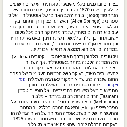
בציורים ובדגמים בעלי משמעות פולחנית ויש שהם חשופים
לחלוטין. בשנת 1870 נוסדה בין ההרים, בערוצו החרב של
הנהר טוד (Todd), בירת “הלב האדום” של אוסטרליה – אליס
ספרינגס (Alice Springs). ראשיתה כציון דרך ותחנה בקו
הטלגרף שחצה את היבשת, והיא הלכה והתפתחה, תוך כדי
עיצוב אורח חיים מיוחד, שנגזר מריחוקה הרב מכל מקום
יישוב אחר. כך נולדה, למשל, רשת החינוך באמצעות הרדיו
וכך נוסד ארגון “הרופאים המוטסים”, המשרתים כל אזרח
במדינה, בין אם הוא ממוצא אירופי או אבורג’יני.
ויקטוריה, מלבורן ודרך האוקיאנוס
– ויקטוריה (Victoria)
היא המדינה הקטנה ביותר באוסטרליה, אך השנייה
בצפיפות האוכלוסין. ממדינת מרעה צאן ובקר, הפכה
לתעשייתית מאוד, בעיקר בשל הכמויות העצומות של הפחם
החום שנכרה בה, שהוא המקור לאנרגיה חשמלית.
נופי
ויקטוריה
מגוונים – הרים גבוהים, מושלגים בחורף,
מתנשאים מעל מישורים רחבי ידיים, ואל חופי ים טסמן
(Tasman) יורדים נהרות רבים. בירתה – מלבורן
(Melbourne), היא השנייה בגודלה ביבשת; העיר שוכנת על
מפרץ פיליפ (Philip) והיא גם המרכז הכלכלי, המסחרי
והתעשייתי של היבשת. אופייה המיוחד של העיר הגדולה הזו
מורכב מעברה כעיר של כורי זהב. היא נוסדה בשנת 1825
בעקבות הבהלה לזהב, שהציפה אז את אוסטרליה.