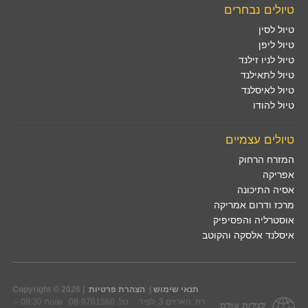
טיולים נבחרים
טיול לסין
טיול ליפן
טיול לניו זילנד
טיול לתאילנד
טיול לאיסלנד
טיול להודו
טיולים עצמיים
המזרח הרחוק
אפריקה
אסיה התיכונה
מרכז ודרום אמריקה
אוסטרליה והפסיפיק
איסלנד אלסקה והקוטב
תנאי שימוש
|
הצהרת פרטיות
Copyright © 2026 |
רח. הארזים 3, לפיד. טל. 08-9761560 שעות 08:30 –