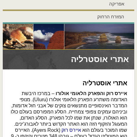
אפריקה
המזרח הרחוק
אתרי אוסטרליה
אתרי אוסטרליה
איירס רוק והפארק הלאומי אולורו
– במרכז היבשת
האדומה משתרע הפארק הלאומי אולורו (Uluru). מנופי
המדבר האינסופיים מתנשאים צוקים של אבני חול אדומות,
וביניהם עמקים צפופי צמחייה. הסלע המפורסם בעולם כולו
הוא האולורו, שנתן את שמו לכל הפארק. הסלע האדום,
המעוגל והזקוף הזה הוא האתר הקדוש ביותר לאבורג’ינים.
שמו המוכר בעולם הוא
איירס רוק
(Ayers Rock). האיירס
הוא המונוליט הגדול בעולם – גובהו 348 מטרים והיקפו כ- 9