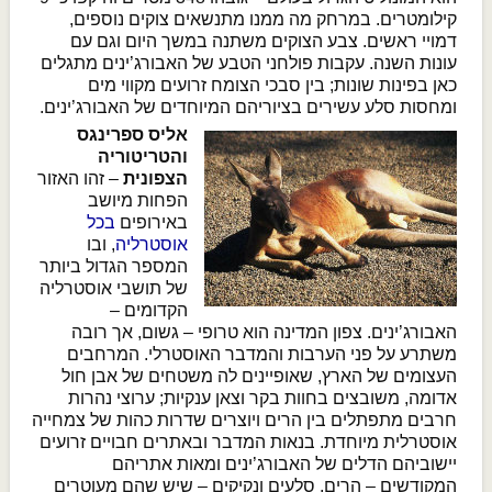
קילומטרים. במרחק מה ממנו מתנשאים צוקים נוספים,
דמויי ראשים. צבע הצוקים משתנה במשך היום וגם עם
עונות השנה. עקבות פולחני הטבע של האבורג’ינים מתגלים
כאן בפינות שונות; בין סבכי הצומח זרועים מקווי מים
ומחסות סלע עשירים בציוריהם המיוחדים של האבורג’ינים.​
אליס ספרינגס
והטריטוריה
הצפונית
– זהו האזור
הפחות מיושב
באירופים
בכל
אוסטרליה
, ובו
המספר הגדול ביותר
של תושבי אוסטרליה
הקדומים –
האבורג’ינים. צפון המדינה הוא טרופי – גשום, אך רובה
משתרע על פני הערבות והמדבר האוסטרלי. המרחבים
העצומים של הארץ, שאופיינים לה משטחים של אבן חול
אדומה, משובצים בחוות בקר וצאן ענקיות; ערוצי נהרות
חרבים מתפתלים בין הרים ויוצרים שדרות כהות של צמחייה
אוסטרלית מיוחדת. בנאות המדבר ובאתרים חבויים זרועים
יישוביהם הדלים של האבורג’ינים ומאות אתריהם
המקודשים – הרים, סלעים ונקיקים – שיש שהם מעוטרים